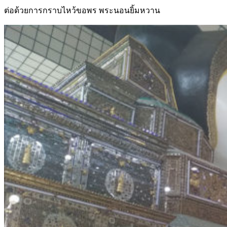
ต่อด้วยการกราบไหว้ขอพร พระนอนยิ้มหวาน