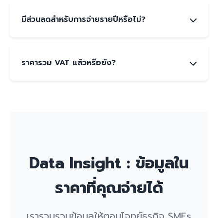
สามารถอัปเกรดหรือดาวน์เกรดแพ็คเกจได้ตลอดเวลา
โดยการเปลี่ยนแปลงจะมีผลในรอบการเรียกเก็บเงิน
มีส่วนลดสำหรับการจ่ายรายปีหรือไม่?
ถัดไป โดยการแจ้งเจ้าหน้าที่ Wisesight ทางช่อง
ทาง Line
มีส่วนลด 10% สำหรับการจ่ายล่วงหน้ารายปี และ
สอนการใช้งาน In-House ฟรีโดยไม่เสียค่าใช้จ่ายเพิ่ม
ราคารวม VAT แล้วหรือยัง?
เติม
ราคาที่แสดงยังไม่รวม VAT 7% สำหรับลูกค้าใน
ประเทศไทย สามารถขอใบเสร็จรับเงินได้จากทางเจ้า
หน้าที่
Data Insight : ข้อมูลใน
ราคาที่คุณจ่ายได้
เรารวบรวมข้อมูลให้ตอบโจทย์ธุรกิจ SMEs